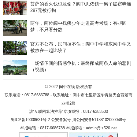
菩萨的香火钱也敢偷？阆中思依镇一男子盗窃寺庙
287元被行拘
两年，两位阆中残疾少年走进高考考场：有些圆
梦，不只看分数
官方不公布，民间挡不住：阆中中学和东风中学又
被放在一起比较了
一场情侣间的情感争执：最终酿成两条人命的悲剧
（视频）
© 2022
阆中在线
版权所有
联系电话：0817-6686788 - 联系地址：阆中市七里新区华胥路天合丽景商
业楼2楼
涉“互联网算法推荐”专项举报：0817-6383500
蜀ICP备19008631号-2
公安备案号:川公网安备51138102000048号
举报电话：0817-6686788 举报邮箱：admin@lz520.net