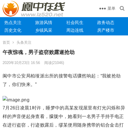
菜单
热点关注
旅游风情
社会民生
政务动态
历史文化
乡镇风采
周边连线
房产楼市
首页
头条关注
午夜惊魂，男子盗窃败露遂抢劫
2020年10月23日 16:56
阅读
(21046)
阆中市公安局柏垭派出所的接警电话骤然响起：“我被抢劫
了，你们快来。”
7月26日凌晨1时许，睡梦中的高某发现屋里有灯光闪烁和异
样的声音便起身查看，朦胧中，她看到一名男子手持手电正
在进行盗窃，行迹败露后，缪某便用随身携带的铝合金击打