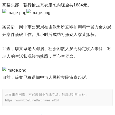
高某头部，强行抢走其衣服包内现金共1884元。
案发后，阆中市公安局柏垭派出所立即抽调精干警力全力展
开案件侦破工作。几小时后成功将嫌疑人缪某抓获。
经查，廖某系老人邻居、社会闲散人员无稳定收入来源，对
老人的生活状况较为熟悉，而心生歹念。
目前，该案已移送阆中市人民检察院审查起诉。
本文来自网络，不代表阆中在线立场。转载请注明出处：
https://www.lz520.net/archives/2414