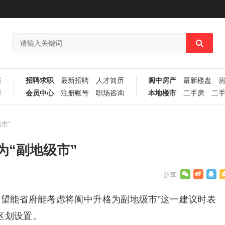
采
招聘求职
最新招聘
人才简历
阆中房产
最新楼盘
市
会员中心
注册账号
职场咨询
本地楼市
二手房
二
市”
“副地级市”
希望能省府能考虑将阆中升格为副地级市”这一建议时表
区划设置。