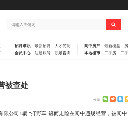
采
招聘求职
最新招聘
人才简历
阆中房产
最新楼盘
市
会员中心
注册账号
职场咨询
本地楼市
二手房
二
营被查处
车有限公司1辆 “打野车”铤而走险在阆中违规经营，被阆中