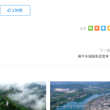
238
赞
下一
阆中水城最新进度来