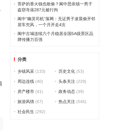
菩萨的香火钱也敢偷？阆中思依镇一男子
盗窃寺庙287元被行拘
省
阆中”幽灵司机”落网：无证男子凌晨偷开邻
居车兜风，一个月开走4次
阆中古城连续六个月稳居全国5A级景区品
牌传播力百强
分类
乡镇风采
(133)
历史文化
(53)
周边连线
(40)
头条关注
(229)
局
房产楼市
(41)
政务动态
(39)
旅游风情
(67)
热点关注
(545)
社会民生
(292)