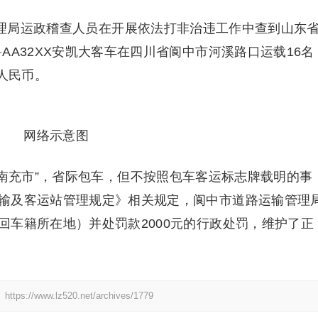
管理局运政稽查人员在开展依法打非治违工作中查到山东
AA32XX安凯大客车在四川省阆中市河溪路口运载16名
元人民币。
网络示意图
–南充市”，省际包车，但不按照包车客运标志牌载明的事
输及客运站管理规定》相关规定，阆中市道路运输管理
回车籍所在地）并处罚款2000元的行政处罚，维护了正
：
https://www.lz520.net/archives/1779