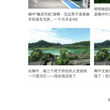
明明南部
是阆中打
阆中”幽灵司机”落网：无证男子凌晨偷
开邻居车兜风，一个月开走4次
在阆中，每三个死于癌症的人里就有
阆中文旅
一个因为它——现在情况变了
报了！背