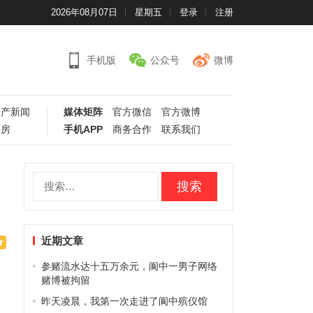
2026年08月07日
星期五
登录
注册
手机版
公众号
微博
房产新闻
媒体矩阵
官方微信
官方微博
手房
手机APP
商务合作
联系我们
搜
索：
近期文章
参赌流水达十五万余元，阆中一男子网络
赌博被拘留
昨天凌晨，我第一次走进了阆中殡仪馆