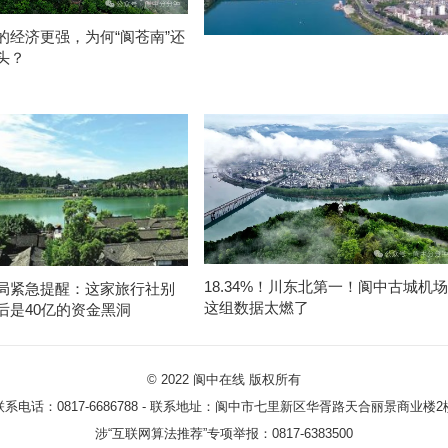
的经济更强，为何“阆苍南”还
头？
18.34%！川东北第一！阆中古城机场
局紧急提醒：这家旅行社别
这组数据太燃了
后是40亿的资金黑洞
© 2022
阆中在线
版权所有
联系电话：0817-6686788 - 联系地址：阆中市七里新区华胥路天合丽景商业楼2
涉“互联网算法推荐”专项举报：0817-6383500