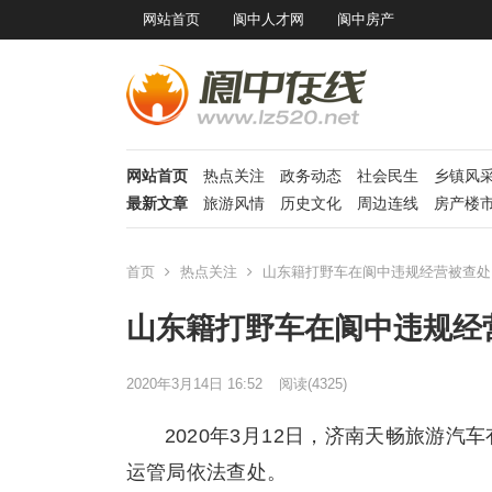
网站首页
阆中人才网
阆中房产
网站首页
热点关注
政务动态
社会民生
乡镇风
最新文章
旅游风情
历史文化
周边连线
房产楼
首页
热点关注
山东籍打野车在阆中违规经营被查处
山东籍打野车在阆中违规经
2020年3月14日 16:52
阅读
(4325)
2020年3月12日，济南天畅旅游汽
运管局依法查处。