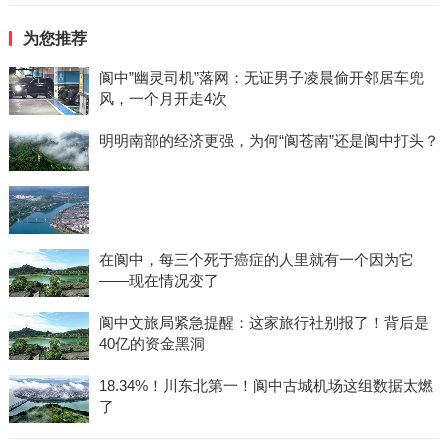
为您推荐
阆中”幽灵司机”落网：无证男子凌晨偷开邻居车兜
风，一个月开走4次
明明南部的经济更强，为何“阆苍南”还是阆中打头？
在阆中，每三个死于癌症的人里就有一个因为它
——现在情况变了
阆中文旅局紧急提醒：这家旅行社别报了！背后是
40亿的资金黑洞
18.34%！川东北第一！阆中古城机场这组数据太燃
了