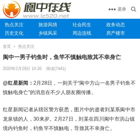
菜单
热点关注
旅游风情
社会民生
政务动态
历史文化
乡镇风采
周边连线
房产楼市
首页
热点关注
阆中一男子钓鱼时，鱼竿不慎触电致其不幸身亡
2020年2月29日 10:26
阅读
(7441)
@红星新闻：
2月28日，一则关于“阆中方山一名男子钓鱼不
慎触电身亡”的消息在不少人朋友圈传播。
红星新闻记者从辖区警方获悉，图片中的逝者刘某系阆中市
龙泉镇的人，30来岁。2月27日，刘某在四川阆中市洪山镇
境内钓鱼时，钓鱼竿不慎触电，导致其不幸身亡。