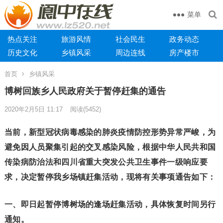
菜单
热点关注
旅游风情
社会民生
政务动态
历史文化
乡镇风采
周边连线
房产楼市
首页
乡镇风采
博树回族乡人民政府关于暂停赶集的通告
2020年2月5日 11:17
阅读
(5452)
当前，新型冠状病毒感染的肺炎疫情防控形势异常严峻，为
避免因人员聚集引起的交叉感染风险，根据中华人民共和国
传染病防治法和四川省重大突发公共卫生事件一级响应要
求，决定暂停我乡场镇赶集活动，现将有关事项通告如下：
一、
即日起暂停博树场的逢场赶集活动，具体恢复时间另行
通知。