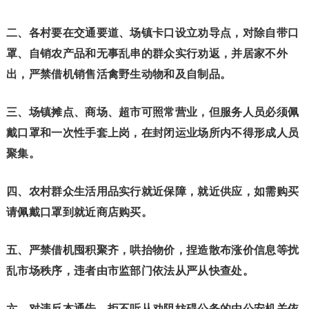
二、
各村要在交通要道、场镇卡口设立劝导点，对除自带口
罩、自销农产品和无事乱串的群众实行劝返，并居家不外
出，严禁借机销售活禽野生动物和及自制品。
三、
场镇摊点、商场、超市可照常营业，但服务人员必须佩
戴口罩和一次性手套上岗，在封闭运业场所内不得形成人员
聚集。
四、
农村群众生活用品实行就近保障，就近供应，如需购买
请佩戴口罩到就近商店购买。
五、
严禁借机囤积聚齐，哄抬物价，捏造散布涨价信息等扰
乱市场秩序，违者由市监部门依法从严从快查处。
六、
对违反本通告，拒不听从劝阻妨碍公务的由公安机关依