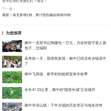
全市红绿灯全改红灯？谣言！
下一篇
最新！南充新增1例，累计报告确诊病例28例
为您推荐
阆中一支部书记掏腰包一万元，为全村留守老人蒸
包子，过端阳
高考前一天，我突然发现：阆中已经没有乡镇高中
了
阆中飞凤镇、桥亭村的枇杷迎来丰收季
全长47.33公里，阆中的“隐形长城”正在铺开
阆中市洪山镇：千年古镇的历史变迁与地名传奇