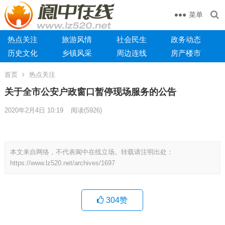
菜单
热点关注
旅游风情
社会民生
政务动态
历史文化
乡镇风采
周边连线
房产楼市
首页
热点关注
关于全市公安户政窗口暂停现场服务的公告
2020年2月4日 10:19
阅读
(5926)
本文来自网络，不代表阆中在线立场。转载请注明出处：
https://www.lz520.net/archives/1697
304
赞