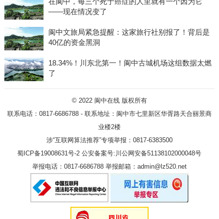
在阆中，每三个死于癌症的人里就有一个因为它
——现在情况变了
阆中文旅局紧急提醒：这家旅行社别报了！背后是
40亿的资金黑洞
18.34%！川东北第一！阆中古城机场这组数据太燃
了
© 2022
阆中在线
版权所有
联系电话：0817-6686788 - 联系地址：阆中市七里新区华胥路天合丽景商
业楼2楼
涉“互联网算法推荐”专项举报：0817-6383500
蜀ICP备19008631号-2
公安备案号:川公网安备51138102000048号
举报电话：0817-6686788 举报邮箱：admin@lz520.net