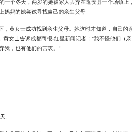
前的一个冬天，两岁的她被家人丢弃在蓬安县一个场镇上
上妈妈的她尝试寻找自己的亲生父母。
下，黄女士成功找到亲生父母。她这时才知道，自己的
日，黄女士告诉成都商报-红星新闻记者：“我不怪他们（亲
弃我，也有他们的苦衷。”
冬天。