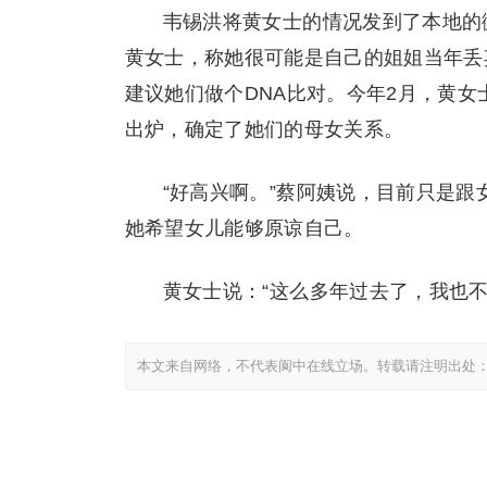
韦锡洪将黄女士的情况发到了本地的
黄女士，称她很可能是自己的姐姐当年丢
建议她们做个DNA比对。今年2月，黄女
出炉，确定了她们的母女关系。
“好高兴啊。”蔡阿姨说，目前只是
她希望女儿能够原谅自己。
黄女士说：“这么多年过去了，我也
本文来自网络，不代表阆中在线立场。转载请注明出处