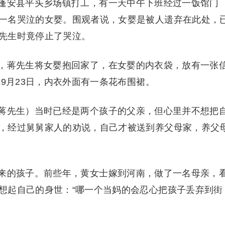
蓬安县平头乡场镇打工，有一天中午下班经过一饭馆门
一名哭泣的女婴。围观者说，女婴是被人遗弃在此处，
先生时竟停止了哭泣。
，蒋先生将女婴抱回家了，在女婴的内衣袋，放有一张
年9月23日，内衣外面有一条花布围裙。
蒋先生）当时已经是两个孩子的父亲，但心里并不想把
，经过舅舅家人的劝说，自己才被送到养父母家，养父
来的孩子。前些年，黄女士嫁到河南，做了一名母亲，
想起自己的身世：“哪一个当妈的会忍心把孩子丢弃到街