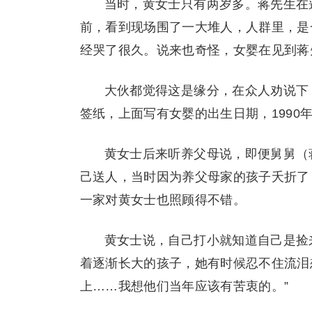
当时，黄女士只有两岁多。蒋先生在
前，看到现场围了一大堆人，人群里，是
经哭了很久。说来也奇怪，女婴在见到蒋
大伙都觉得这是缘分，在众人劝说下
签纸，上面写有女婴的出生日期，1990
黄女士后来听养父母说，即便舅舅（
己送人，当时因为养父母家的孩子夭折了
一家对黄女士也照顾得不错。
黄女士说，自己打小就知道自己是捡
着逐渐长大的孩子，她有时候忍不住流泪
上……我想他们当年应该有苦衷的。”