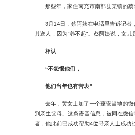
那些年，家住南充市南部县某镇的蔡
3月14日，蔡阿姨在电话里告诉记
其送人，因为“养不起”。蔡阿姨说，女
相认
“不怨恨他们，
他们当年也有苦衷”
去年，黄女士加了一个蓬安当地的微
到亲生父母。这条语音信息，被同在微信
者，他此前已成功帮助4位寻亲人士成功