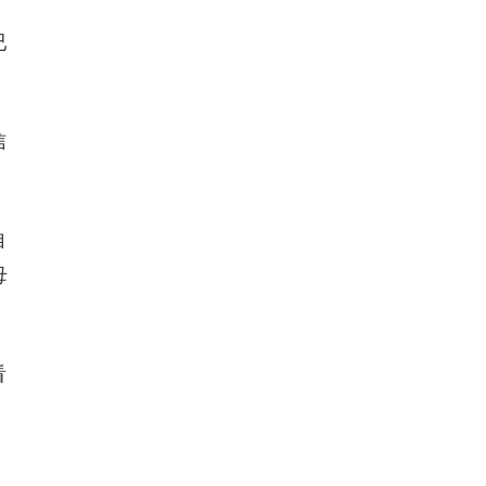
已
信
自
母
看