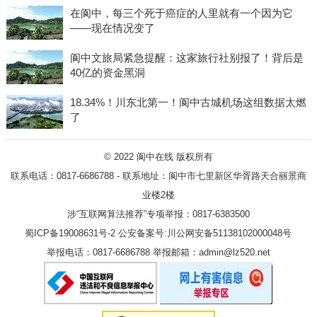
在阆中，每三个死于癌症的人里就有一个因为它
——现在情况变了
阆中文旅局紧急提醒：这家旅行社别报了！背后是
40亿的资金黑洞
18.34%！川东北第一！阆中古城机场这组数据太燃
了
© 2022
阆中在线
版权所有
联系电话：0817-6686788 - 联系地址：阆中市七里新区华胥路天合丽景商
业楼2楼
涉“互联网算法推荐”专项举报：0817-6383500
蜀ICP备19008631号-2
公安备案号:川公网安备51138102000048号
举报电话：0817-6686788 举报邮箱：admin@lz520.net