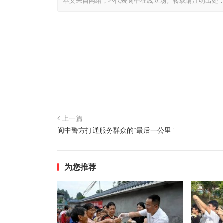
本文来自网络，不代表阆中在线立场。转载请注明出处
上一篇
阆中警方打通服务群众的“最后一公里”
为您推荐