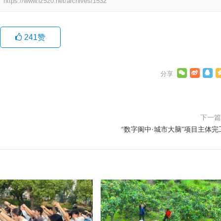
：
https://www.lz520.net/archives/1532
241
赞
下一
“数字阆中·城市大脑”项目主体完