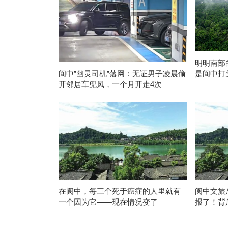
明明南部
是阆中打
阆中”幽灵司机”落网：无证男子凌晨偷
开邻居车兜风，一个月开走4次
在阆中，每三个死于癌症的人里就有
阆中文旅
一个因为它——现在情况变了
报了！背