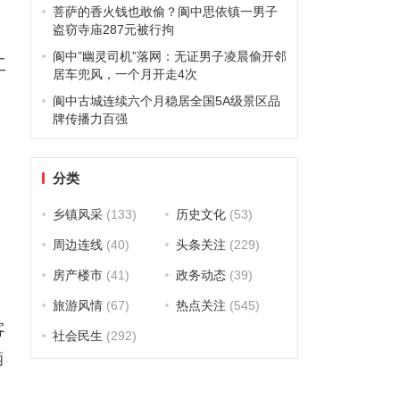
菩萨的香火钱也敢偷？阆中思依镇一男子
盗窃寺庙287元被行拘
。
阆中”幽灵司机”落网：无证男子凌晨偷开邻
工
居车兜风，一个月开走4次
阆中古城连续六个月稳居全国5A级景区品
牌传播力百强
分类
留
乡镇风采
(133)
历史文化
(53)
周边连线
(40)
头条关注
(229)
房产楼市
(41)
政务动态
(39)
旅游风情
(67)
热点关注
(545)
客
社会民生
(292)
辆