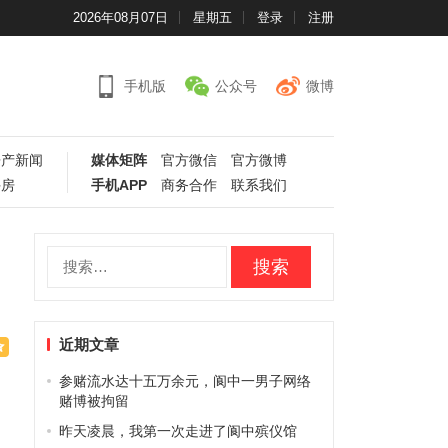
2026年08月07日
星期五
登录
注册
手机版
公众号
微博
房产新闻
媒体矩阵
官方微信
官方微博
手房
手机APP
商务合作
联系我们
搜
索：
近期文章
参赌流水达十五万余元，阆中一男子网络
赌博被拘留
昨天凌晨，我第一次走进了阆中殡仪馆