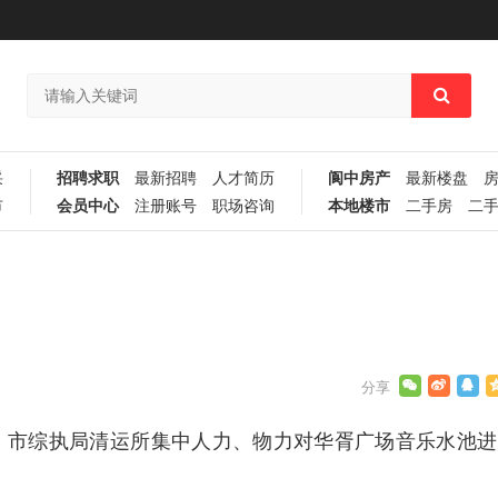
采
招聘求职
最新招聘
人才简历
阆中房产
最新楼盘
市
会员中心
注册账号
职场咨询
本地楼市
二手房
二
28日，市综执局清运所集中人力、物力对华胥广场音乐水池进