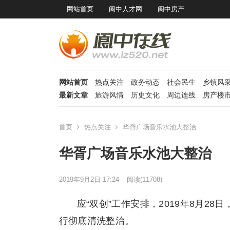
网站首页
阆中人才网
阆中房产
网站首页
热点关注
政务动态
社会民生
乡镇风
最新文章
旅游风情
历史文化
周边连线
房产楼
首页
热点关注
华胥广场音乐水池大整治
华胥广场音乐水池大整治
2019年9月2日 17:24
阅读
(11708)
应“双创”工作安排，2019年8月
行彻底清洗整治。