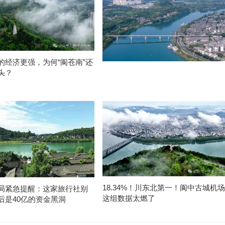
的经济更强，为何“阆苍南”还
头？
18.34%！川东北第一！阆中古城机场
局紧急提醒：这家旅行社别
这组数据太燃了
后是40亿的资金黑洞