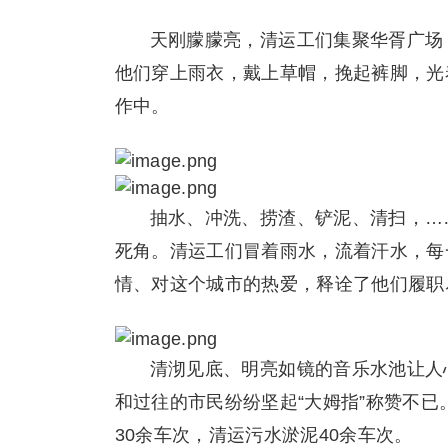
天刚朦朦亮，清运工们集聚华胥广场
他们穿上雨衣，戴上草帽，挽起裤脚，光
作中。
抽水、冲洗、捞渣、铲泥、清扫，…
死角。清运工们冒着雨水，流着汗水，每
情、对这个城市的热爱，释诠了他们履职
清沏见底、明亮如镜的音乐水池让人
和过往的市民纷纷坚起“大姆指”称赞不已
30余车次，清运污水淤泥40余车次。