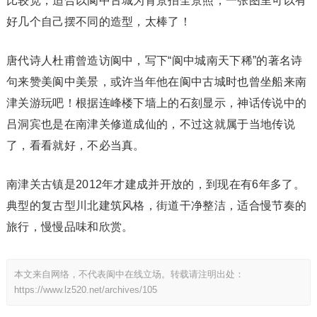
比较宽，适合以阆中古城为背景拍全景照，一张图里可以有
好几个自己摆不同的造型，太棒了！
唐代诗人杜甫曾造访阆中，写下“阆中城南天下稀”的著名诗
句来赞美阆中美景，或许当年他在阆中古城时也曾坐船来南
津关游玩吧！根据连峰楼下墙上的石刻显示，神话传说中的
吕洞宾也是在南津关修道成仙的，不过这就属于当地传说
了，看看就好，不必当真。
南津关古镇是2012年才建成并开放的，到现在有6年多了。
典型的复古型川北建筑风格，街道干净整洁，适合慢节奏的
旅行，慢慢品味和欣赏。
本文来自网络，不代表阆中在线立场。转载请注明出处：
https://www.lz520.net/archives/105