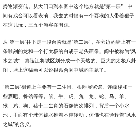
势逐渐变低。从大门口到本图中这个地方就是“第一层”，中
间有戏台可以看表演，我去的时候有一个耍猴的人带着猴子
在这儿玩，三五个游客在围观。
从“第一层”往下走一段台阶就是“第二层”，在旁边的墙上有一
条雕刻的龙和一个打太极的白胡子老头画像。阆中被称为“风
水之城”，嘉陵江将城区划分成一个天然的、巨大的太极八卦
图，墙上这幅画可以说很贴合阆中城的主题了。
“第二层”街道上主要有十二生肖、根雕展览馆、连峰楼和一
些酒吧、餐馆等等。鼠、牛、虎、兔、龙、蛇、马、羊、
猴、鸡、狗、猪十二生肖的石像依次排列，背后一个小水
池，里面有个球体被水推着不停转动，仿佛也在诠释着“风水
之城”的含义。