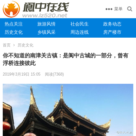
菜单
热点关注
旅游风情
社会民生
政务动态
历史文化
乡镇风采
周边连线
房产楼市
首页
历史文化
你不知道的南津关古镇：是阆中古城的一部分，曾有
浮桥连接彼此
2019年3月19日 15:05
阅读
(7368)