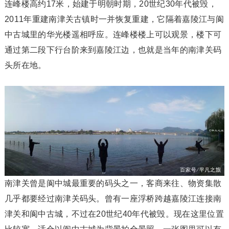
连峰楼高约17米，始建于明朝时期，20世纪30年代被毁，
2011年重建南津关古镇时一并恢复重建，它隔着嘉陵江与阆
中古城里的华光楼遥相呼应。连峰楼楼上可以观景，楼下可
通过第二段下行台阶来到嘉陵江边，也就是当年的南津关码
头所在地。
南津关曾是阆中城最重要的码头之一，客商来往、物资集散
几乎都要经过南津关码头。曾有一座浮桥跨越嘉陵江连接南
津关和阆中古城，不过在20世纪40年代被毁。现在这里位置