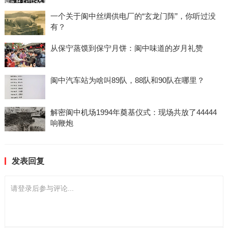
一个关于阆中丝绸供电厂的“玄龙门阵”，你听过没
有？
从保宁蒸馍到保宁月饼：阆中味道的岁月礼赞
阆中汽车站为啥叫89队，88队和90队在哪里？
解密阆中机场1994年奠基仪式：现场共放了44444
响鞭炮
发表回复
请登录后参与评论...